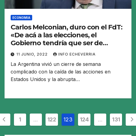
ECONOMIA
Carlos Melconian, duro con el FdT:
«De acá a las elecciones, el
Gobierno tendría que ser de
transición»
11 JUNIO, 2022
INFO ECHEVERRIA
La Argentina vivió un cierre de semana
complicado con la caída de las acciones en
Estados Unidos y la abrupta…
Paginación
1
…
122
123
124
…
131
de