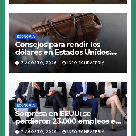
ECONOMIA
Consejos para rendir los
dólares en Estados Unidos:
claves para no gastar de más
7 AGOSTO, 2026
INFO ECHEVERRIA
en el viaje
ECONOMIA
Sorpresa en EEUU: se
perdieron 23.000 empleos en
julio y el mercado recalcula
7 AGOSTO, 2026
INFO ECHEVERRIA