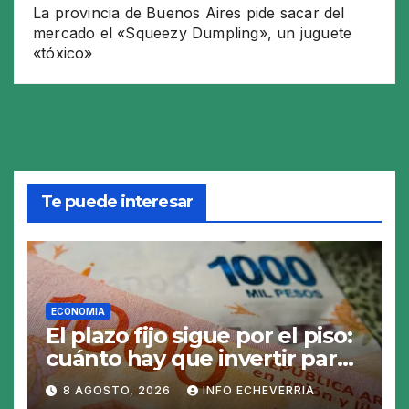
La provincia de Buenos Aires pide sacar del
mercado el «Squeezy Dumpling», un juguete
«tóxico»
Te puede interesar
ECONOMIA
El plazo fijo sigue por el piso:
cuánto hay que invertir para
generar $50.000 en 30 días
8 AGOSTO, 2026
INFO ECHEVERRIA