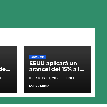
ECONOMIA
EEUU aplicará un
de
arancel del 15% a los
ado
productos con
O
6 AGOSTO, 2026
INFO
polisilicio para
frenar el avance de
ECHEVERRIA
»
China