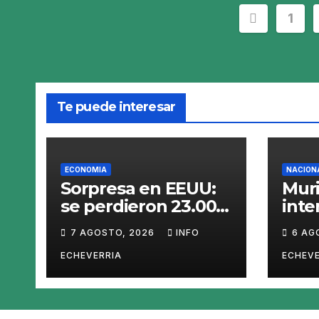
Pagina
1
de
entrada
Te puede interesar
ECONOMIA
NACION
Sorpresa en EEUU:
Muri
se perdieron 23.000
int
empleos en julio y el
Gai
7 AGOSTO, 2026
INFO
6 AG
mercado recalcula
las perspectivas
ECHEVERRIA
ECHEVE
para las tasas