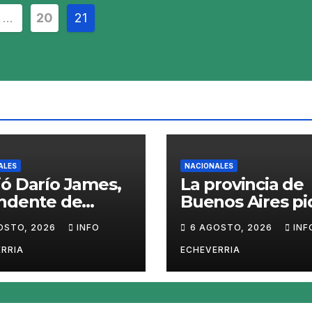
ción
…
20
21
s
ALES
NACIONALES
ó Darío James,
La provincia de
endente de
Buenos Aires pi
man
sacar del merc
OSTO, 2026
INFO
6 AGOSTO, 2026
INF
el «Squeezy
Dumpling», un
RRIA
ECHEVERRIA
juguete «tóxico