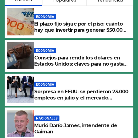
ECONOMIA
El plazo fijo sigue por el piso: cuánto
hay que invertir para generar $50.000
en 30 días
ECONOMIA
Consejos para rendir los dólares en
Estados Unidos: claves para no gastar
de más en el viaje
ECONOMIA
Sorpresa en EEUU: se perdieron 23.000
empleos en julio y el mercado
recalcula las perspectivas para las
tasas
NACIONALES
Murió Darío James, intendente de
Gaiman