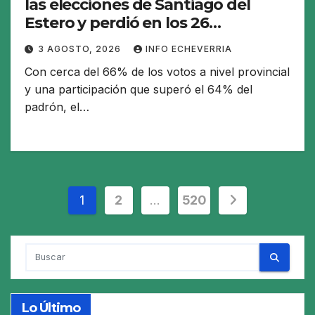
las elecciones de Santiago del
Estero y perdió en los 26
municipios
3 AGOSTO, 2026
INFO ECHEVERRIA
Con cerca del 66% de los votos a nivel provincial
y una participación que superó el 64% del
padrón, el…
Paginación
1
2
…
520
de
entradas
Lo Último