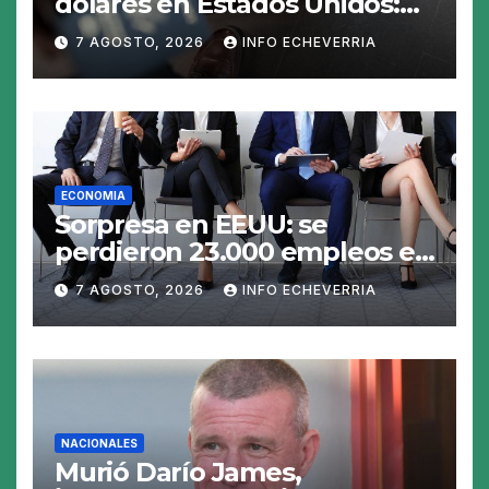
dólares en Estados Unidos:
claves para no gastar de más
7 AGOSTO, 2026
INFO ECHEVERRIA
en el viaje
ECONOMIA
Sorpresa en EEUU: se
perdieron 23.000 empleos en
julio y el mercado recalcula
7 AGOSTO, 2026
INFO ECHEVERRIA
las perspectivas para las
tasas
NACIONALES
Murió Darío James,