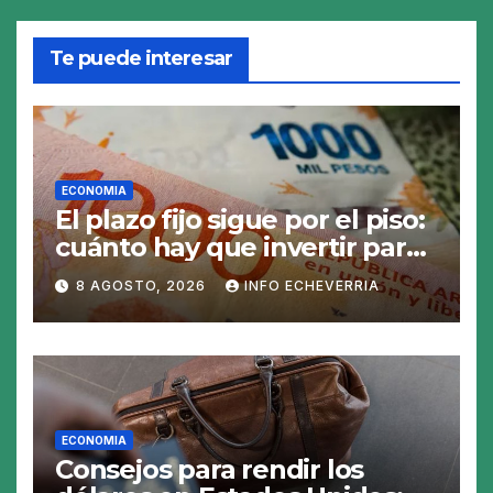
Te puede interesar
ECONOMIA
El plazo fijo sigue por el piso:
cuánto hay que invertir para
generar $50.000 en 30 días
8 AGOSTO, 2026
INFO ECHEVERRIA
ECONOMIA
Consejos para rendir los