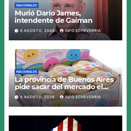
NACIONALES
Murió Darío James,
intendente de Gaiman
6 AGOSTO, 2026
INFO ECHEVERRIA
NACIONALES
La provincia de Buenos Aires
pide sacar del mercado el
«Squeezy Dumpling», un
6 AGOSTO, 2026
INFO ECHEVERRIA
juguete «tóxico»