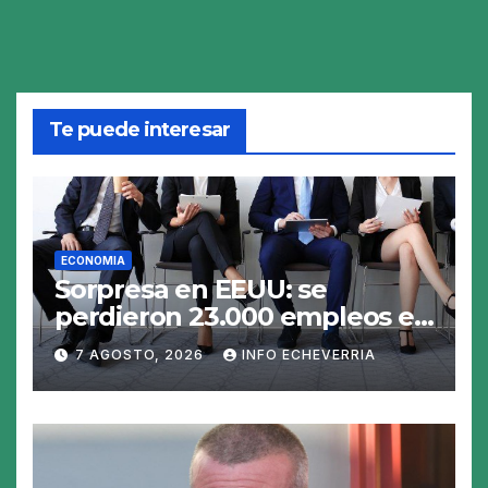
Te puede interesar
ECONOMIA
Sorpresa en EEUU: se
perdieron 23.000 empleos en
julio y el mercado recalcula
7 AGOSTO, 2026
INFO ECHEVERRIA
las perspectivas para las
tasas