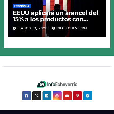
ECONOMIA
EEUU aplicará un arancel del
15% a los productos con
polisilicio para frenar el
6 AGOSTO, 2026
INFO ECHEVERRIA
avance de China