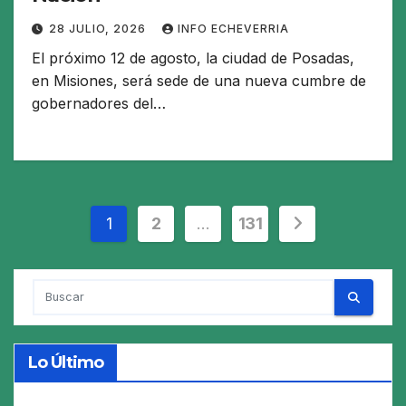
28 JULIO, 2026
INFO ECHEVERRIA
El próximo 12 de agosto, la ciudad de Posadas,
en Misiones, será sede de una nueva cumbre de
gobernadores del…
Paginación
1
2
…
131
de
entradas
Lo Último