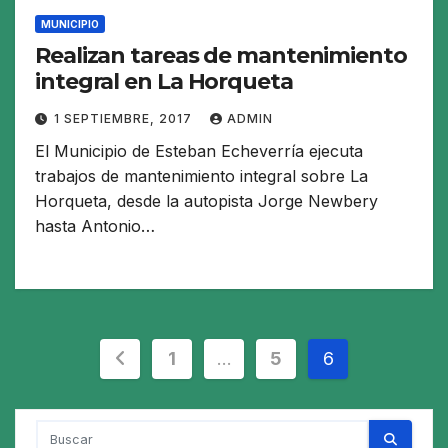
MUNICIPIO
Realizan tareas de mantenimiento
integral en La Horqueta
1 SEPTIEMBRE, 2017
ADMIN
El Municipio de Esteban Echeverría ejecuta
trabajos de mantenimiento integral sobre La
Horqueta, desde la autopista Jorge Newbery
hasta Antonio…
Paginación
1
…
5
6
de
entradas