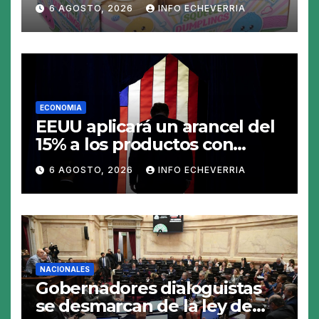
«Squeezy Dumpling», un
6 AGOSTO, 2026
INFO ECHEVERRIA
juguete «tóxico»
ECONOMIA
EEUU aplicará un arancel del
15% a los productos con
polisilicio para frenar el
6 AGOSTO, 2026
INFO ECHEVERRIA
avance de China
NACIONALES
Gobernadores dialoguistas
se desmarcan de la ley de