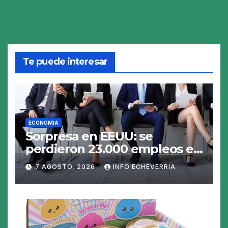
Te puede interesar
ECONOMIA
Sorpresa en EEUU: se
perdieron 23.000 empleos en
julio y el mercado recalcula
7 AGOSTO, 2026
INFO ECHEVERRIA
las perspectivas para las
tasas