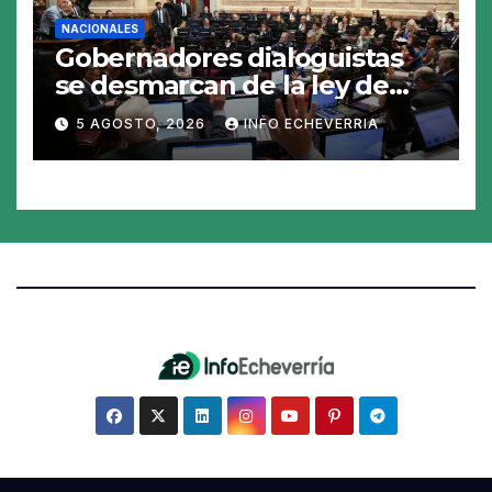
NACIONALES
Gobernadores dialoguistas
se desmarcan de la ley de
Tierras y ponen en jaque su
5 AGOSTO, 2026
INFO ECHEVERRIA
tratamiento en el Senado