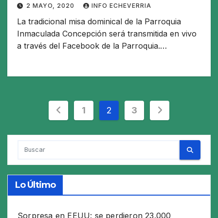
2 MAYO, 2020
INFO ECHEVERRIA
La tradicional misa dominical de la Parroquia
Inmaculada Concepción será transmitida en vivo
a través del Facebook de la Parroquia.…
Paginación
1
2
3
de
entradas
Lo Último
Sorpresa en EEUU: se perdieron 23.000