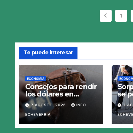
Pagina
1
de
entrada
Te puede interesar
ECONOMIA
ECONOM
Consejos para rendir
Sorp
los dólares en
se p
Estados Unidos:
empl
7 AGOSTO, 2026
INFO
7 A
claves para no
merc
gastar de más en el
las 
ECHEVERRIA
ECHEVE
viaje
para