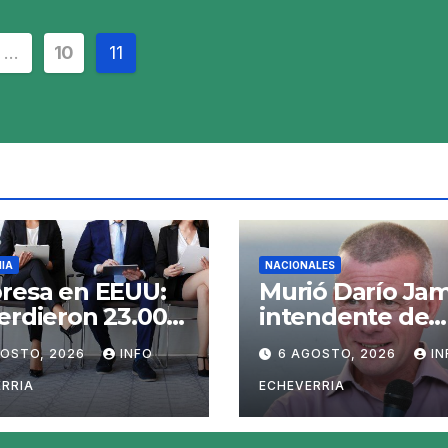
ción
…
10
11
s
IA
NACIONALES
resa en EEUU:
Murió Darío Jam
erdieron 23.000
intendente de
eos en julio y el
Gaiman
GOSTO, 2026
INFO
6 AGOSTO, 2026
IN
ado recalcula
perspectivas
RRIA
ECHEVERRIA
 las tasas