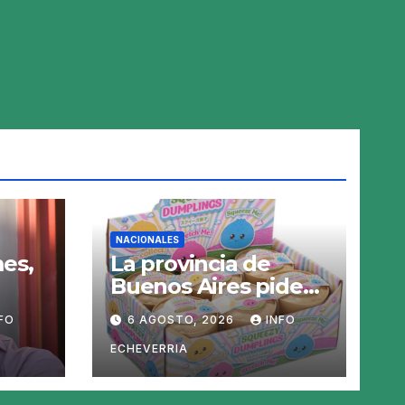
NACIONALES
es,
La provincia de
Buenos Aires pide
sacar del mercado
FO
6 AGOSTO, 2026
INFO
el «Squeezy
Dumpling», un
ECHEVERRIA
juguete «tóxico»