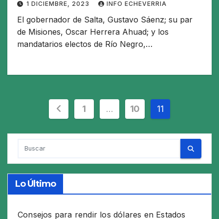
1 DICIEMBRE, 2023
INFO ECHEVERRIA
El gobernador de Salta, Gustavo Sáenz; su par
de Misiones, Oscar Herrera Ahuad; y los
mandatarios electos de Río Negro,…
Paginación
1
…
10
11
de
entradas
Lo Último
Consejos para rendir los dólares en Estados