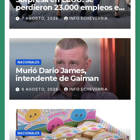
perdieron 23.000 empleos en
julio y el mercado recalcula
7 AGOSTO, 2026
INFO ECHEVERRIA
las perspectivas para las
tasas
NACIONALES
Murió Darío James,
intendente de Gaiman
6 AGOSTO, 2026
INFO ECHEVERRIA
NACIONALES