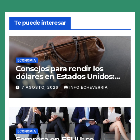
Te puede interesar
ECONOMIA
Consejos para rendir los
dólares en Estados Unidos:
claves para no gastar de más
7 AGOSTO, 2026
INFO ECHEVERRIA
en el viaje
ECONOMIA
Sorpresa en EEUU: se