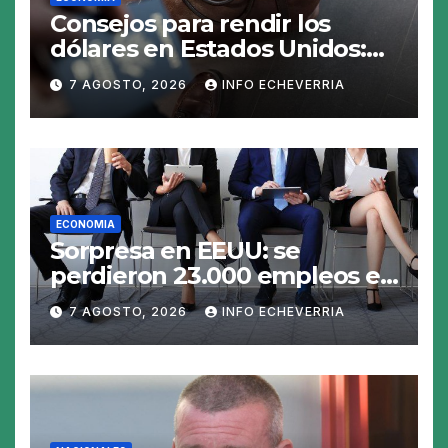
Consejos para rendir los
dólares en Estados Unidos:
claves para no gastar de más
7 AGOSTO, 2026
INFO ECHEVERRIA
en el viaje
ECONOMIA
Sorpresa en EEUU: se
perdieron 23.000 empleos en
julio y el mercado recalcula
7 AGOSTO, 2026
INFO ECHEVERRIA
las perspectivas para las
tasas