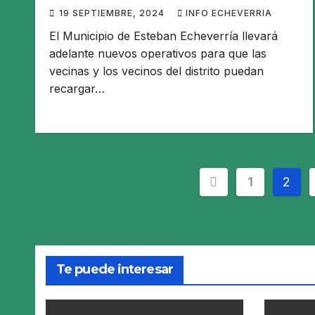
19 SEPTIEMBRE, 2024
INFO ECHEVERRIA
El Municipio de Esteban Echeverría llevará
adelante nuevos operativos para que las
vecinas y los vecinos del distrito puedan
recargar…
Paginación
1
2
de
entradas
Te puede interesar