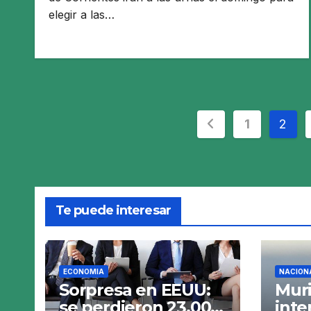
elegir a las…
Paginación
1
2
de
entradas
Te puede interesar
ECONOMIA
NACION
Sorpresa en EEUU:
Muri
se perdieron 23.000
int