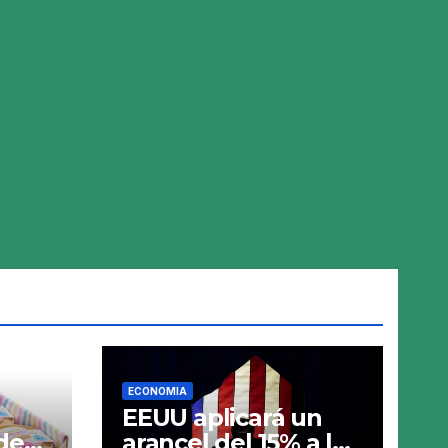
ECONOMIA
EEUU aplicará un
de
arancel del 15% a los