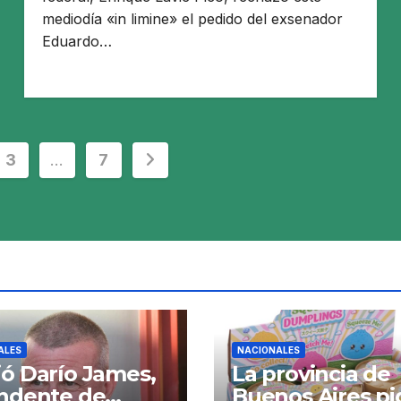
mediodía «in limine» el pedido del exsenador
Eduardo…
3
…
7
ALES
NACIONALES
ó Darío James,
La provincia de
endente de
Buenos Aires pi