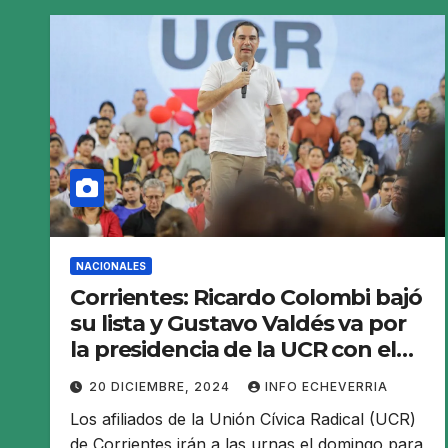
NACIONALES
Corrientes: Ricardo Colombi bajó
su lista y Gustavo Valdés va por
la presidencia de la UCR con el
camino allanado
20 DICIEMBRE, 2024
INFO ECHEVERRIA
Los afiliados de la Unión Cívica Radical (UCR)
de Corrientes irán a las urnas el domingo para