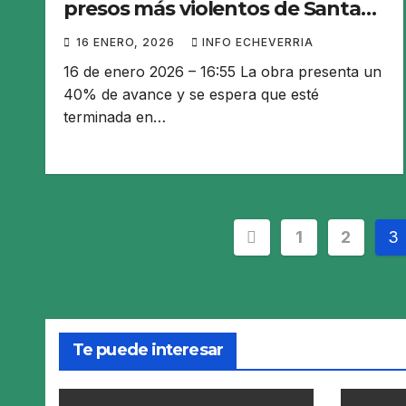
presos más violentos de Santa
Fe
16 ENERO, 2026
INFO ECHEVERRIA
16 de enero 2026 – 16:55 La obra presenta un
40% de avance y se espera que esté
terminada en…
Paginación
1
2
3
de
entradas
Te puede interesar