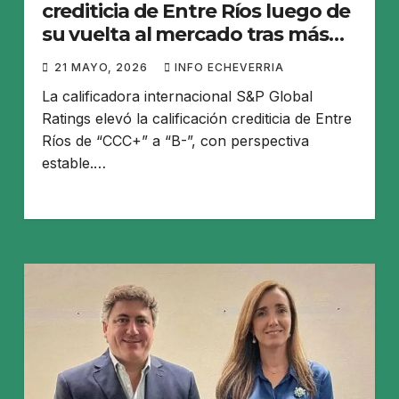
crediticia de Entre Ríos luego de
su vuelta al mercado tras más
de una década
21 MAYO, 2026
INFO ECHEVERRIA
La calificadora internacional S&P Global
Ratings elevó la calificación crediticia de Entre
Ríos de “CCC+” a “B-”, con perspectiva
estable.…