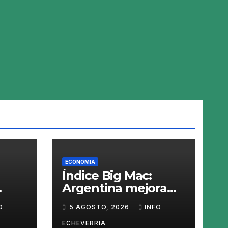
ECONOMIA
Índice Big Mac:
Argentina mejora
 ley
en el ranking, pero
O
5 AGOSTO, 2026
INFO
nen
el peso sigue
sobrevaluado un
ECHEVERRIA