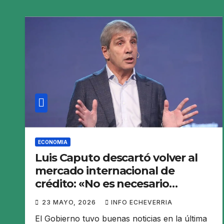
ECONOMIA
Luis Caputo descartó volver al
mercado internacional de
crédito: «No es necesario
convalidar una tasa del 10%»
23 MAYO, 2026
INFO ECHEVERRIA
El Gobierno tuvo buenas noticias en la última