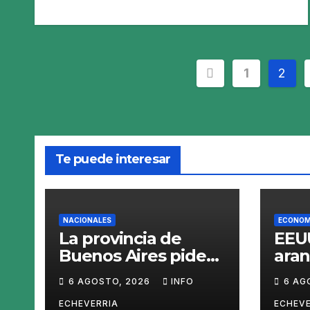
Paginación
1
2
de
entradas
Te puede interesar
NACIONALES
ECONOM
La provincia de
EEUU
Buenos Aires pide
aran
sacar del mercado
pro
6 AGOSTO, 2026
INFO
6 AG
el «Squeezy
polis
Dumpling», un
fren
ECHEVERRIA
ECHEVE