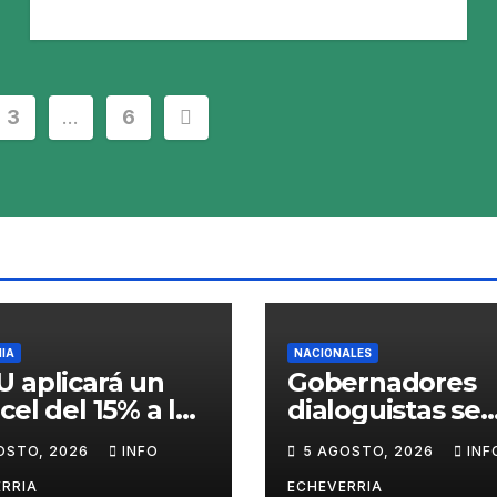
3
…
6
IA
NACIONALES
 aplicará un
Gobernadores
cel del 15% a los
dialoguistas se
ductos con
desmarcan de la
OSTO, 2026
INFO
5 AGOSTO, 2026
INF
ilicio para
de Tierras y po
ar el avance de
en jaque su
RRIA
ECHEVERRIA