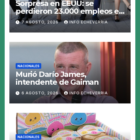
Sorpresa en EEUU: se
perdieron 23.000 empleos en
julio y el mercado recalcula
7 AGOSTO, 2026
INFO ECHEVERRIA
las perspectivas para las
tasas
NACIONALES
Murió Darío James,
intendente de Gaiman
6 AGOSTO, 2026
INFO ECHEVERRIA
NACIONALES