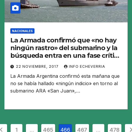
NACIONALES
La Armada confirmó que «no hay
ningún rastro» del submarino y la
búsqueda entra en una fase crítica
por la falta de oxígeno
22 NOVIEMBRE, 2017
INFO ECHEVERRIA
La Armada Argentina confirmó esta mañana que
no se había hallado «ningún indicio» en torno al
submarino ARA «San Juan»,…
aginación
1
…
465
466
467
…
478