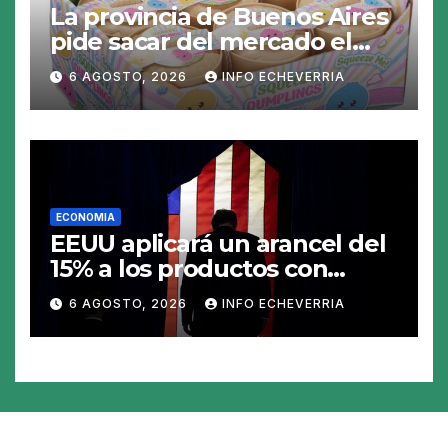
La provincia de Buenos Aires
pide sacar del mercado el
«Squeezy Dumpling», un
6 AGOSTO, 2026
INFO ECHEVERRIA
juguete «tóxico»
ECONOMIA
EEUU aplicará un arancel del
15% a los productos con
polisilicio para frenar el
6 AGOSTO, 2026
INFO ECHEVERRIA
avance de China