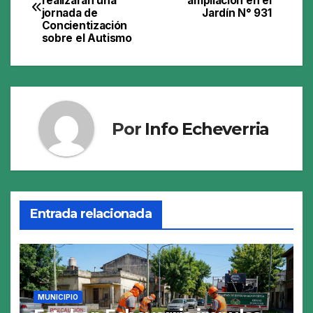
realizarán una
ampliación en el
de
jornada de
Jardín N° 931
Concientización
entradas
sobre el Autismo
Por
Info Echeverria
Entrada relacionada
MUNICIPIO