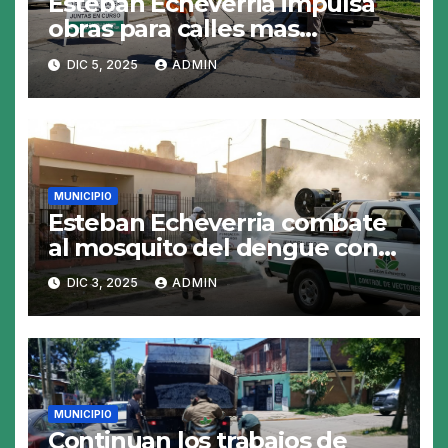
Esteban Echeverria impulsa
obras para calles mas
resistentes y seguras
DIC 5, 2025
ADMIN
MUNICIPIO
Esteban Echeverria combate
al mosquito del dengue con
fumigacion
DIC 3, 2025
ADMIN
MUNICIPIO
Continuan los trabajos de