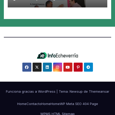
en los 26 municipios
Funciona gracias a WordPress
|
Tema:
Newsup
de
Themeansar
Home
Contacto
Home
Home
WP Meta SEO 404 Page
WPMS HTML Sitemap