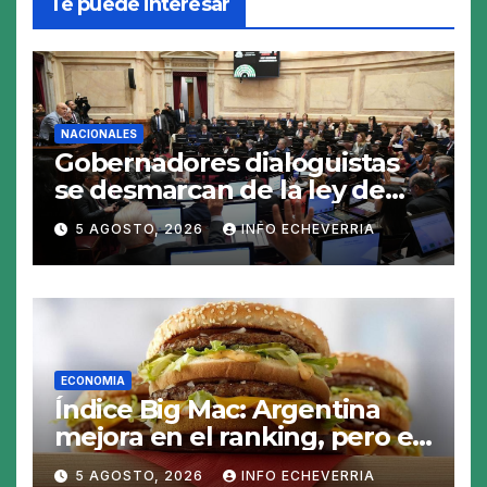
Te puede interesar
NACIONALES
Gobernadores dialoguistas
se desmarcan de la ley de
Tierras y ponen en jaque su
5 AGOSTO, 2026
INFO ECHEVERRIA
tratamiento en el Senado
ECONOMIA
Índice Big Mac: Argentina
mejora en el ranking, pero el
peso sigue sobrevaluado un
5 AGOSTO, 2026
INFO ECHEVERRIA