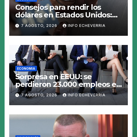
Consejos para rendir los
dólares en Estados Unidos:
claves para no gastar de más
7 AGOSTO, 2026
INFO ECHEVERRIA
en el viaje
ECONOMIA
Sorpresa en EEUU: se
perdieron 23.000 empleos en
julio y el mercado recalcula
7 AGOSTO, 2026
INFO ECHEVERRIA
las perspectivas para las
tasas