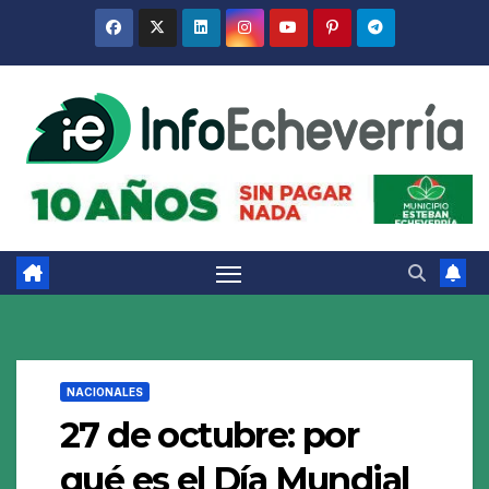
Saltar
al
contenido
NACIONALES
27 de octubre: por
qué es el Día Mundial