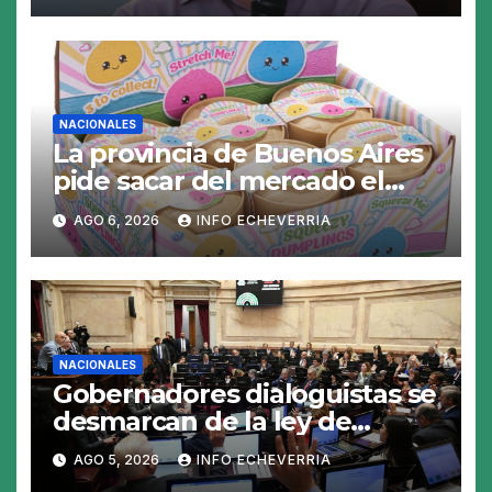
NACIONALES
La provincia de Buenos Aires
pide sacar del mercado el
«Squeezy Dumpling», un
AGO 6, 2026
INFO ECHEVERRIA
juguete «tóxico»
NACIONALES
Gobernadores dialoguistas se
desmarcan de la ley de
Tierras y ponen en jaque su
AGO 5, 2026
INFO ECHEVERRIA
tratamiento en el Senado