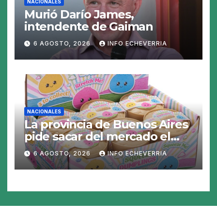
NACIONALES
Murió Darío James,
intendente de Gaiman
6 AGOSTO, 2026
INFO ECHEVERRIA
NACIONALES
La provincia de Buenos Aires
pide sacar del mercado el
«Squeezy Dumpling», un
6 AGOSTO, 2026
INFO ECHEVERRIA
juguete «tóxico»