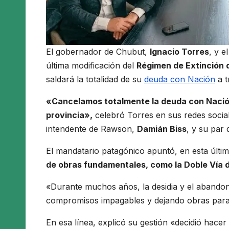
El gobernador de Chubut,
Ignacio Torres
, y e
última modificación del
Régimen de Extinción 
saldará la totalidad de su
deuda con Nación
a t
«Cancelamos totalmente la deuda con Nación,
provincia»,
celebró Torres en sus redes social
intendente de Rawson,
Damián Biss
, y su par
El mandatario patagónico apuntó, en esta últi
de obras fundamentales, como la Doble Vía 
«Durante muchos años, la desidia y el abando
compromisos impagables y dejando obras parali
En esa línea, explicó su gestión «decidió hace