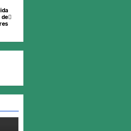
ida
y de
res