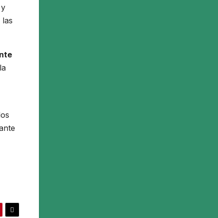
 y
 las
nte
 la
los
 ante