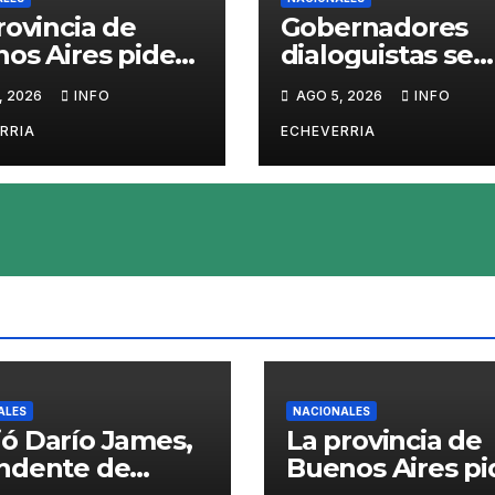
rovincia de
Gobernadores
os Aires pide
dialoguistas se
r del mercado
desmarcan de la
, 2026
INFO
AGO 5, 2026
INFO
Squeezy
de Tierras y pon
ling», un
en jaque su
RRIA
ECHEVERRIA
ete «tóxico»
tratamiento en e
Senado
ALES
NACIONALES
ó Darío James,
La provincia de
endente de
Buenos Aires pi