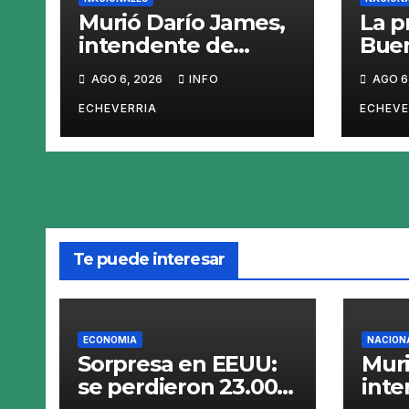
Murió Darío James,
La p
intendente de
Buen
Gaiman
saca
AGO 6, 2026
INFO
AGO 6
el «
Dump
ECHEVERRIA
ECHEVE
jugu
Te puede interesar
ECONOMIA
NACION
Sorpresa en EEUU:
Muri
se perdieron 23.000
int