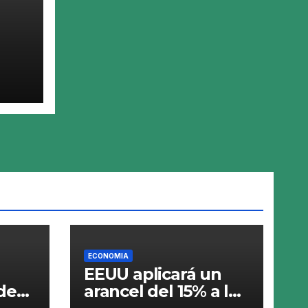
 ley
en
l
ECONOMIA
EEUU aplicará un
de
arancel del 15% a los