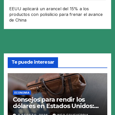
EEUU aplicará un arancel del 15% a los
productos con polisilicio para frenar el avance
de China
Te puede interesar
ECONOMIA
Consejos para rendir los
dólares en Estados Unidos:
claves para no gastar de más