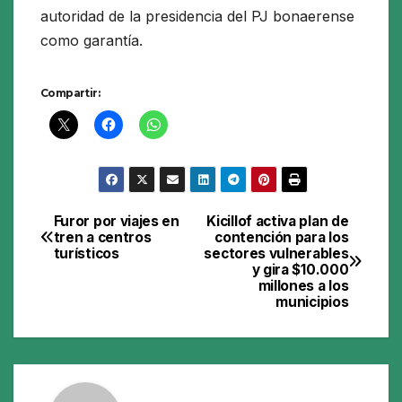
autoridad de la presidencia del PJ bonaerense
como garantía.
Compartir:
Furor por viajes en
Kicillof activa plan de
Navegación
tren a centros
contención para los
turísticos
sectores vulnerables
de
y gira $10.000
millones a los
entradas
municipios