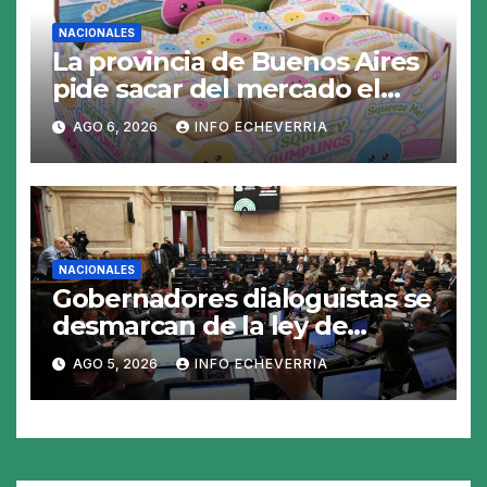
NACIONALES
La provincia de Buenos Aires
pide sacar del mercado el
«Squeezy Dumpling», un
AGO 6, 2026
INFO ECHEVERRIA
juguete «tóxico»
NACIONALES
Gobernadores dialoguistas se
desmarcan de la ley de
Tierras y ponen en jaque su
AGO 5, 2026
INFO ECHEVERRIA
tratamiento en el Senado