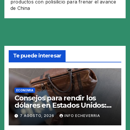
productos con polisilicio para frenar el avance
de China
Te puede interesar
ECONOMIA
Consejos para rendir los
dólares en Estados Unidos:
claves para no gastar de más
7 AGOSTO, 2026
INFO ECHEVERRIA
en el viaje