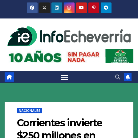
Saltar
al
contenido
NACIONALES
Corrientes invierte
$250 millones en