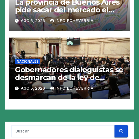
La provincia de Buenos Aires
pide sacar del mercado el
«Squeezy Dumpling», un
AGO 6, 2026
INFO ECHEVERRIA
juguete «tóxico»
NACIONALES
Gobernadores dialoguistas se
desmarcan de la ley de
Tierras y ponen en jaque su
AGO 5, 2026
INFO ECHEVERRIA
tratamiento en el Senado