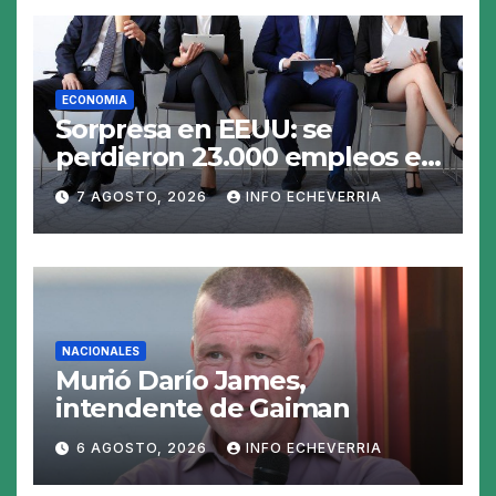
ECONOMIA
Sorpresa en EEUU: se
perdieron 23.000 empleos en
julio y el mercado recalcula
7 AGOSTO, 2026
INFO ECHEVERRIA
las perspectivas para las
tasas
NACIONALES
Murió Darío James,
intendente de Gaiman
6 AGOSTO, 2026
INFO ECHEVERRIA