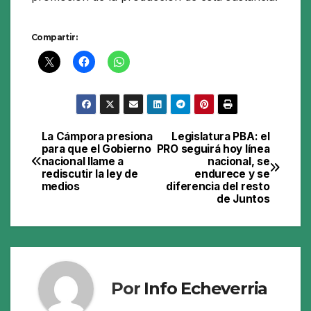
Compartir:
La Cámpora presiona
Legislatura PBA: el
Navegación
para que el Gobierno
PRO seguirá hoy línea
nacional llame a
nacional, se
de
rediscutir la ley de
endurece y se
medios
diferencia del resto
entradas
de Juntos
Por
Info Echeverria