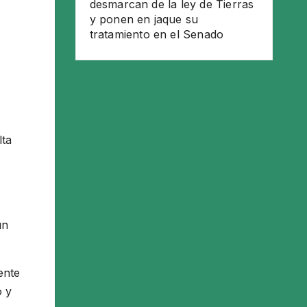
desmarcan de la ley de Tierras
y ponen en jaque su
tratamiento en el Senado
lta
un
ente
o y