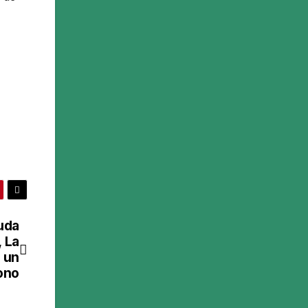
uda
 La
 un
ono