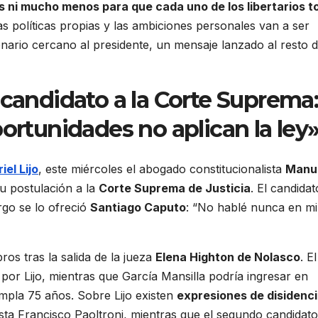
s ni mucho menos para que cada uno de los libertarios 
s políticas propias y las ambiciones personales van a ser
nario cercano al presidente, un mensaje lanzado al resto d
 candidato a la Corte Suprema
portunidades no aplican la ley
iel Lijo
, este miércoles el abogado constitucionalista
Manu
su postulación a la
Corte Suprema de Justicia
. El candidat
rgo se lo ofreció
Santiago Caputo
: “No hablé nunca en mi
os tras la salida de la jueza
Elena Highton de Nolasco
. El
or Lijo, mientras que García Mansilla podría ingresar en
mpla 75 años. Sobre Lijo existen
expresiones de disidenc
lista Francisco Paoltroni, mientras que el segundo candidat