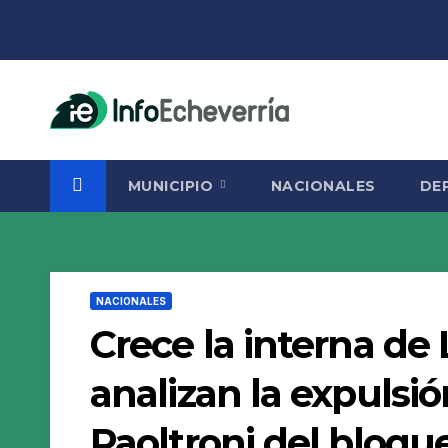
Saltar
al
contenido
MUNICIPIO
NACIONALES
DE
NACIONALES
Crece la interna de 
analizan la expulsi
Paoltroni del bloque 