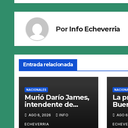
Por
Info Echeverria
Entrada relacionada
NACIONALES
NACION
Murió Darío James,
La p
intendente de
Buen
Gaiman
saca
AGO 6, 2026
INFO
AGO 6
el «
Dump
ECHEVERRIA
ECHEVE