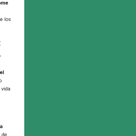
tome
e los
:
»
el
o
 vida
ia
o de