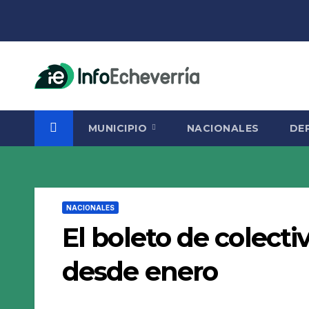
Saltar
al
contenido
MUNICIPIO
NACIONALES
DE
NACIONALES
El boleto de colect
desde enero