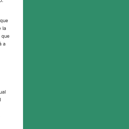
o.
 que
 la
r que
á a
ual
l
s