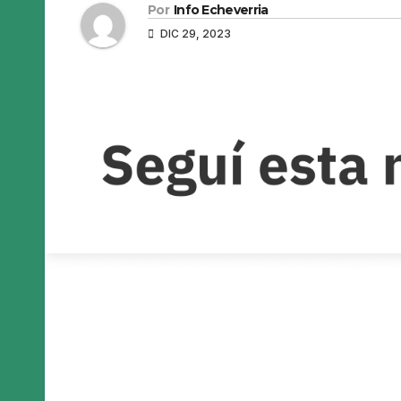
Por
Info Echeverria
DIC 29, 2023