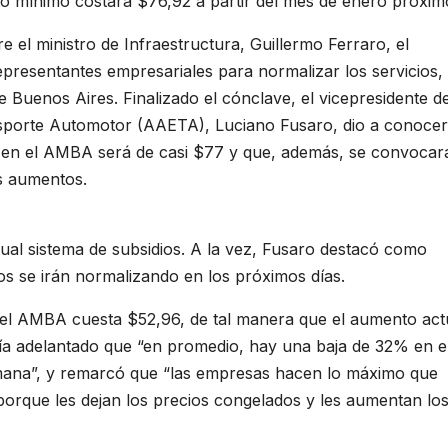
to mínimo costará $76,92 a partir del mes de enero próxim
e el ministro de Infraestructura, Guillermo Ferraro, el
epresentantes empresariales para normalizar los servicios,
Buenos Aires. Finalizado el cónclave, el vicepresidente de
nsporte Automotor (AAETA), Luciano Fusaro, dio a conoce
s en el AMBA será de casi $77 y que, además, se convocar
s aumentos.
ual sistema de subsidios. A la vez, Fusaro destacó como
ios se irán normalizando en los próximos días.
 el AMBA cuesta $52,96, de tal manera que el aumento act
ía adelantado que “en promedio, hay una baja de 32% en e
semana”, y remarcó que “las empresas hacen lo máximo que
 porque les dejan los precios congelados y les aumentan lo