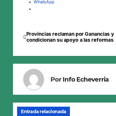
WhatsApp
Provincias reclaman por Ganancias y
Navegación
condicionan su apoyo a las reformas
de
entradas
Por
Info Echeverria
Entrada relacionada