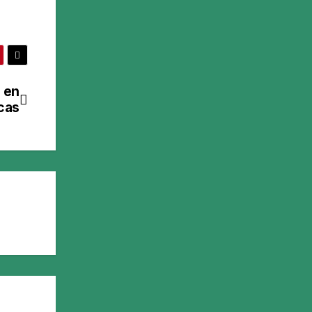
 en
icas