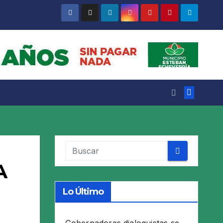
A
Lo Último