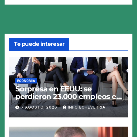
Te puede interesar
ECONOMIA
Sorpresa en EEUU: se
perdieron 23.000 empleos en
julio y el mercado recalcula
7 AGOSTO, 2026
INFO ECHEVERRIA
las perspectivas para las
tasas