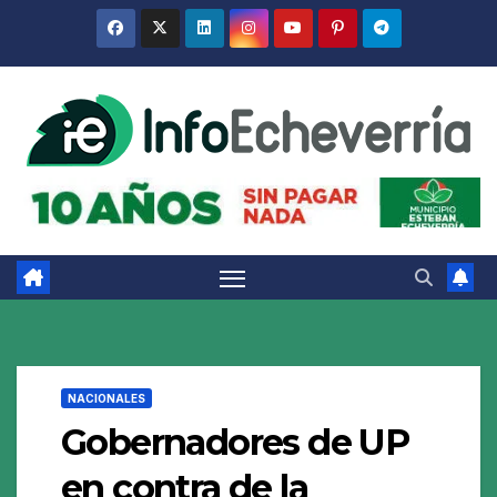
Saltar
al
contenido
NACIONALES
Gobernadores de UP
en contra de la