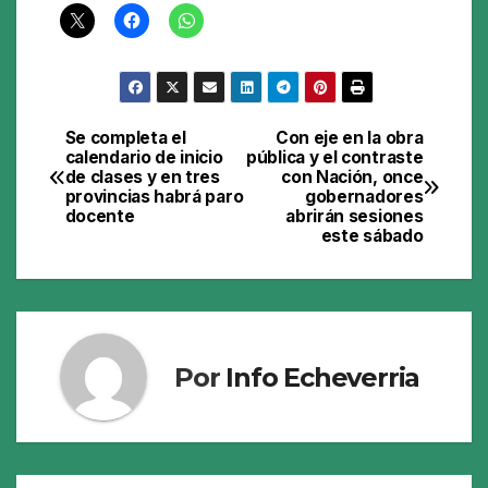
Se completa el
Con eje en la obra
Navegación
calendario de inicio
pública y el contraste
de clases y en tres
con Nación, once
de
provincias habrá paro
gobernadores
docente
abrirán sesiones
entradas
este sábado
Por
Info Echeverria