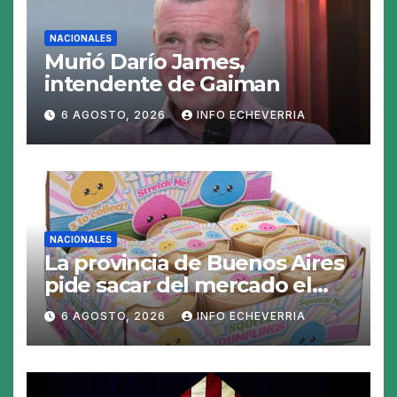
NACIONALES
Murió Darío James,
intendente de Gaiman
6 AGOSTO, 2026
INFO ECHEVERRIA
NACIONALES
La provincia de Buenos Aires
pide sacar del mercado el
«Squeezy Dumpling», un
6 AGOSTO, 2026
INFO ECHEVERRIA
juguete «tóxico»