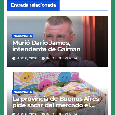
Entrada relacionada
NACIONALES
Murió Darío James,
intendente de Gaiman
AGO 6, 2026
INFO ECHEVERRIA
NACIONALES
La provincia de Buenos Aires
pide sacar del mercado el
«Squeezy Dumpling», un
AGO 6, 2026
INFO ECHEVERRIA