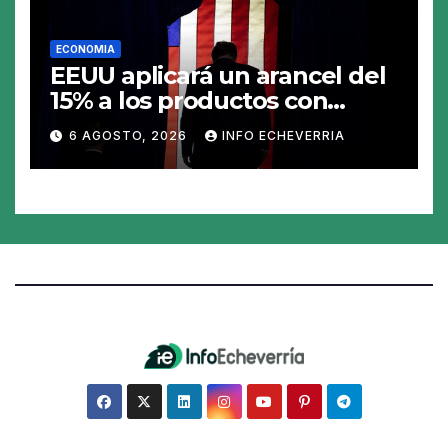
ECONOMIA
EEUU aplicará un arancel del
15% a los productos con
polisilicio para frenar el
6 AGOSTO, 2026
INFO ECHEVERRIA
avance de China