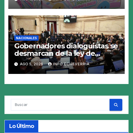
juguete «tóxico»
NACIONALES
Gobernadores dialoguistas se
desmarcan de la ley de
Tierras y ponen en jaque su
AGO 5, 2026
INFO ECHEVERRIA
tratamiento en el Senado
Lo Último