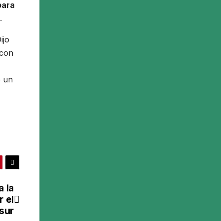
para
.
ijo
 con
e un
a la
r el
sur