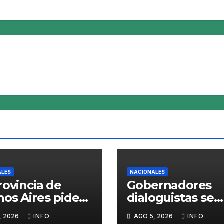
ALES
NACIONALES
rovincia de
Gobernadores
os Aires pide
dialoguistas se
r del mercado
desmarcan de la
, 2026
INFO
AGO 5, 2026
INFO
Squeezy
de Tierras y pon