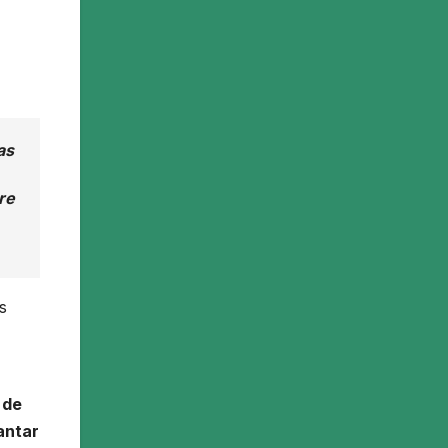
as
re
s
 de
antar