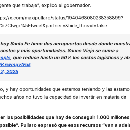
nte que trabaje”, explicó el gobernador.
ttps://x.com/maxipullaro/status/1940468080238358899?
7Ctwgr%5Etweet&partner=&hide_thread=false
 hoy Santa Fe tiene dos aeropuertos desde donde nuestr
ostos y más oportunidades. Sauce Viejo se suma a
mple
, que reduce hasta un 50% los costos logísticos y ab
m/KxwmgvtFuk
 2, 2025
ndo, y hay oportunidades que estamos teniendo y las estamo
os años no tuvo la capacidad de invertir en materia de
r las posibilidades que hay de conseguir 1.000 millones
posible”. Pullaro expresó que esos recursos “van a adel