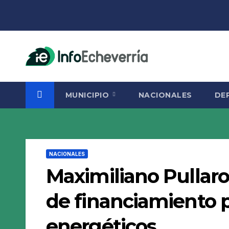
Saltar
al
contenido
MUNICIPIO
NACIONALES
DE
NACIONALES
Maximiliano Pullar
de financiamiento p
energéticos