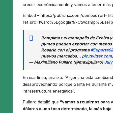
crecer económicamente y vamos a tener más ge
Embed – https://publish.x.com/oembed?url=h
ref_src=twsrc%5Egoogle%7Ctwcamp%5Eserp%
Rompimos el monopolio de Ezeiza y
pymes pueden exportar con menos c
Rosario con el programa
#ExportaSi
nuevos mercados…
pic.twitter.co
— Maximiliano Pullaro (@maxipullaro)
July
En esa línea, analizó: “Argentina está cambia
desaprovechando porque Santa Fe durante much
infraestructura energética”.
Pullaro detalló que
“vamos a reunirnos para ve
dólares a una tasa determinada, la más baja 