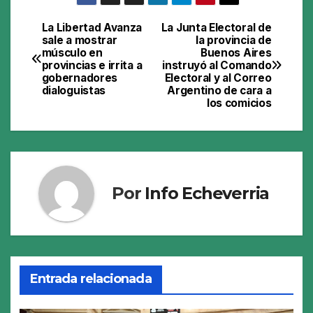
La Libertad Avanza
La Junta Electoral de
Navegación
sale a mostrar
la provincia de
músculo en
Buenos Aires
de
provincias e irrita a
instruyó al Comando
gobernadores
Electoral y al Correo
entradas
dialoguistas
Argentino de cara a
los comicios
Por
Info Echeverria
Entrada relacionada