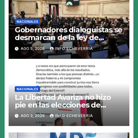
NACIONALES
Gobernadores dialoguistas se
desmarcan de la ley de
Tierras y ponen en jaque su
AGO 5, 2026
INFO ECHEVERRIA
tratamiento en el Senado
NACIONALES
La Libertad Avanza no hizo
pie en las elecciones de
Santiago del Estero y perdió
AGO 3, 2026
INFO ECHEVERRIA
en los 26 municipios