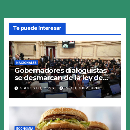
Te puede interesar
NACIONALES
Gobernadores dialoguistas
se desmarcan de la ley de
Tierras y ponen en jaque su
5 AGOSTO, 2026
INFO ECHEVERRIA
tratamiento en el Senado
ECONOMIA