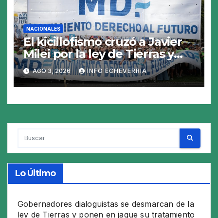
NACIONALES
El kicillofismo cruzó a Javier
Milei por la ley de Tierras y
apuntó contra Diego Santilli
AGO 3, 2026
INFO ECHEVERRIA
por el reparto de recursos a
cambio de votos
Lo Último
Gobernadores dialoguistas se desmarcan de la
ley de Tierras y ponen en jaque su tratamiento