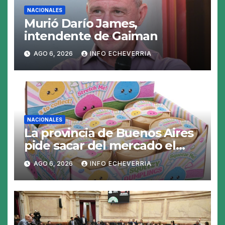
NACIONALES
Murió Darío James,
intendente de Gaiman
AGO 6, 2026
INFO ECHEVERRIA
NACIONALES
La provincia de Buenos Aires
pide sacar del mercado el
«Squeezy Dumpling», un
AGO 6, 2026
INFO ECHEVERRIA
juguete «tóxico»