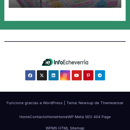
juguete «tóxico»
Funciona gracias a WordPress
|
Tema:
Newsup
de
Themeansar
Home
Contacto
Home
Home
WP Meta SEO 404 Page
WPMS HTML Sitemap