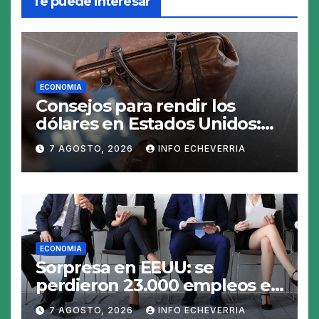
Te puede interesar
ECONOMIA
Consejos para rendir los
dólares en Estados Unidos:
claves para no gastar de más
7 AGOSTO, 2026
INFO ECHEVERRIA
en el viaje
ECONOMIA
Sorpresa en EEUU: se
perdieron 23.000 empleos en
julio y el mercado recalcula
7 AGOSTO, 2026
INFO ECHEVERRIA