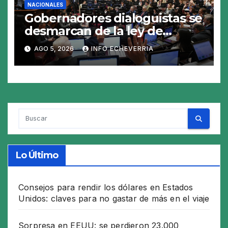
NACIONALES
Gobernadores dialoguistas se
desmarcan de la ley de
Tierras y ponen en jaque su
AGO 5, 2026
INFO ECHEVERRIA
tratamiento en el Senado
Lo Último
Consejos para rendir los dólares en Estados
Unidos: claves para no gastar de más en el viaje
Sorpresa en EEUU: se perdieron 23.000