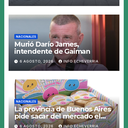
las perspectivas para las
tasas
NACIONALES
Murió Darío James,
intendente de Gaiman
6 AGOSTO, 2026
INFO ECHEVERRIA
NACIONALES
La provincia de Buenos Aires
pide sacar del mercado el
«Squeezy Dumpling», un
6 AGOSTO, 2026
INFO ECHEVERRIA