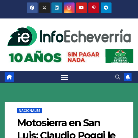
Saltar
al
contenido
NACIONALES
Motosierra en San
Luis: Claudio Poggi le