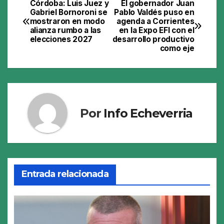
Córdoba: Luis Juez y
El gobernador Juan
Navegación
Gabriel Bornoroni se
Pablo Valdés puso en
mostraron en modo
agenda a Corrientes
de
alianza rumbo a las
en la Expo EFI con el
elecciones 2027
desarrollo productivo
entradas
como eje
Por
Info Echeverria
Entrada relacionada