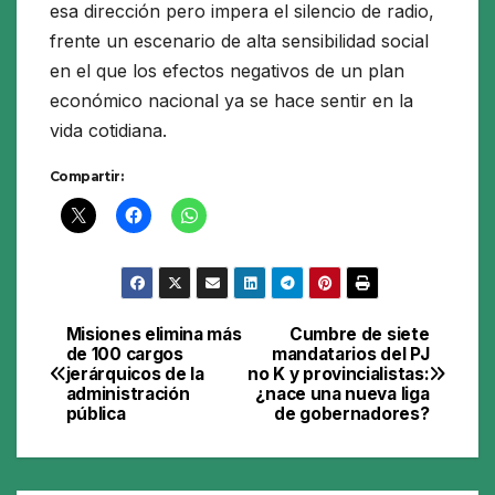
esa dirección pero impera el silencio de radio,
frente un escenario de alta sensibilidad social
en el que los efectos negativos de un plan
económico nacional ya se hace sentir en la
vida cotidiana.
Compartir:
Misiones elimina más
Cumbre de siete
Navegación
de 100 cargos
mandatarios del PJ
jerárquicos de la
no K y provincialistas:
de
administración
¿nace una nueva liga
pública
de gobernadores?
entradas