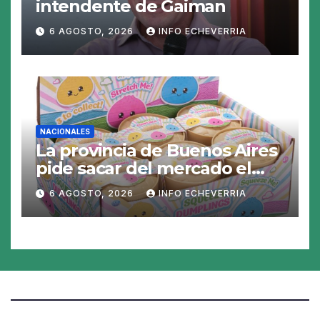
intendente de Gaiman
6 AGOSTO, 2026
INFO ECHEVERRIA
NACIONALES
La provincia de Buenos Aires
pide sacar del mercado el
«Squeezy Dumpling», un
6 AGOSTO, 2026
INFO ECHEVERRIA
juguete «tóxico»