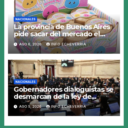
NACIONALES
La provincia de Buenos Aires
pide sacar del mercado el
«Squeezy Dumpling», un
AGO 6, 2026
INFO ECHEVERRIA
juguete «tóxico»
NACIONALES
Gobernadores dialoguistas se
desmarcan de la ley de
Tierras y ponen en jaque su
AGO 5, 2026
INFO ECHEVERRIA
tratamiento en el Senado