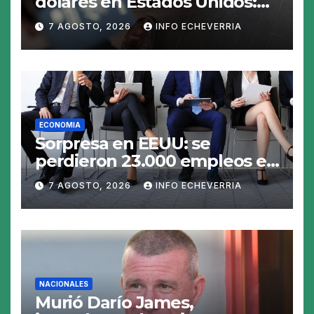
dólares en Estados Unidos:
claves para no gastar de más
7 AGOSTO, 2026
INFO ECHEVERRIA
en el viaje
ECONOMIA
Sorpresa en EEUU: se
perdieron 23.000 empleos en
julio y el mercado recalcula
7 AGOSTO, 2026
INFO ECHEVERRIA
las perspectivas para las
tasas
NACIONALES
Murió Darío James,