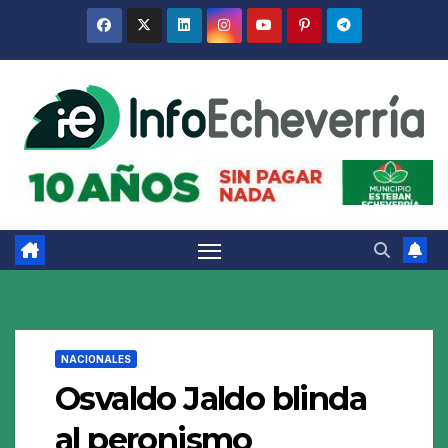
Saltar
al
contenido
NACIONALES
Osvaldo Jaldo blinda
al peronismo