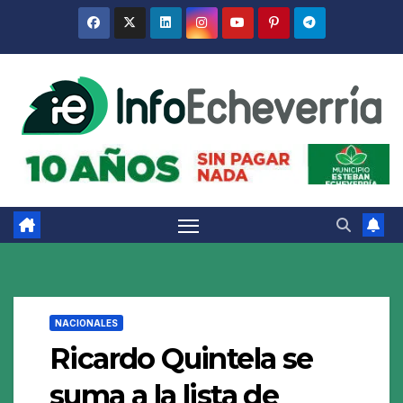
Saltar
al
contenido
NACIONALES
Ricardo Quintela se
suma a la lista de