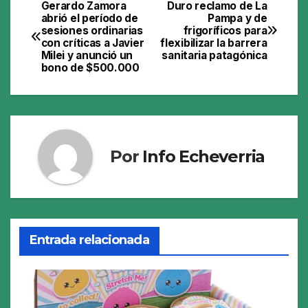
Gerardo Zamora
Duro reclamo de La
Navegación
abrió el período de
Pampa y de
sesiones ordinarias
frigoríficos para
de
con críticas a Javier
flexibilizar la barrera
Milei y anunció un
sanitaria patagónica
entradas
bono de $500.000
Por
Info Echeverria
Entrada relacionada