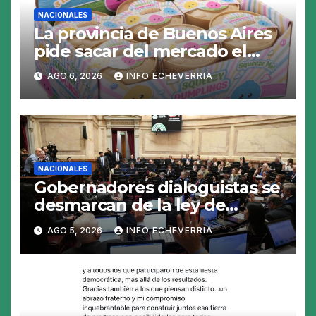
NACIONALES
La provincia de Buenos Aires
pide sacar del mercado el
«Squeezy Dumpling», un
AGO 6, 2026
INFO ECHEVERRIA
juguete «tóxico»
NACIONALES
Gobernadores dialoguistas se
desmarcan de la ley de
Tierras y ponen en jaque su
AGO 5, 2026
INFO ECHEVERRIA
tratamiento en el Senado