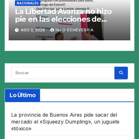
NACIONALES
La Libertad Avanza no hizo
pie en las elecciones de
Santiago del Estero y perdió
AGO 3, 2026
INFO ECHEVERRIA
en los 26 municipios
Lo Último
La provincia de Buenos Aires pide sacar del
mercado el «Squeezy Dumpling», un juguete
«tóxico»