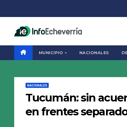
Saltar
al
contenido
MUNICIPIO
NACIONALES
D
NACIONALES
Tucumán: sin acue
en frentes separad