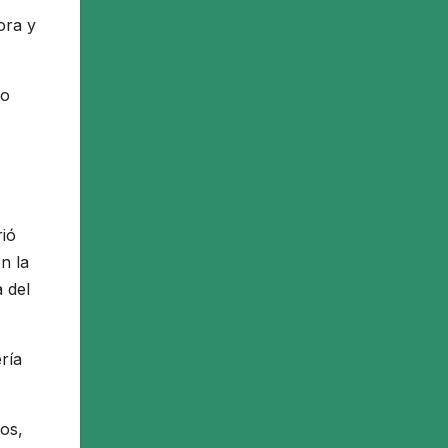
ora y
to
rió
n la
 del
ría
dos,