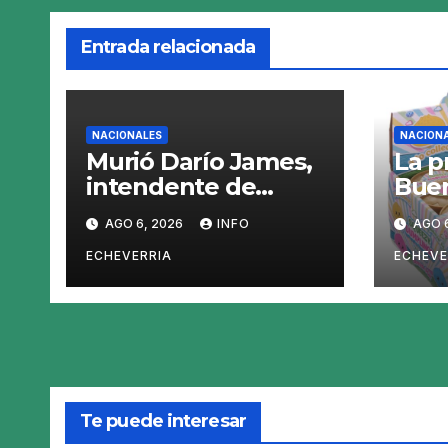
Entrada relacionada
NACIONALES
NACION
Murió Darío James,
La p
intendente de
Buen
Gaiman
saca
AGO 6, 2026
INFO
AGO 
el «
Dump
ECHEVERRIA
ECHEVE
jugu
Te puede interesar