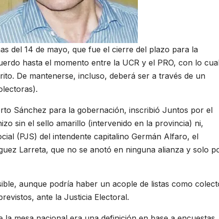
as del 14 de mayo, que fue el cierre del plazo para la
uerdo hasta el momento entre la UCR y el PRO, con lo cua
strito. De mantenerse, incluso, deberá ser a través de un
olectoras).
rto Sánchez para la gobernación, inscribió Juntos por el
 sin el sello amarillo (intervenido en la provincia) ni,
cial (PJS) del intendente capitalino Germán Alfaro, el
uez Larreta, que no se anotó en ninguna alianza y solo p
sible, aunque podría haber un acople de listas como colect
evistos, ante la Justicia Electoral.
de la mesa nacional era una definición en base a encuestas