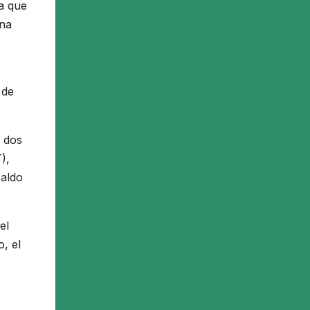
ía que
Una
 de
s dos
),
Jaldo
el
, el