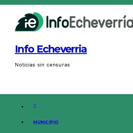
Saltar
al
contenido
Info Echeverria
Noticias sin censuras
MUNICIPIO