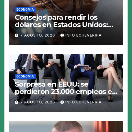
ECONOMIA
Consejos para rendir los
dólares en Estados Unidos:
claves para no gastar de más
7 AGOSTO, 2026
INFO ECHEVERRIA
en el viaje
ECONOMIA
Sorpresa en EEUU: se
perdieron 23.000 empleos en
julio y el mercado recalcula
7 AGOSTO, 2026
INFO ECHEVERRIA
las perspectivas para las
tasas