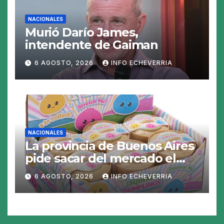
NACIONALES
Murió Darío James,
intendente de Gaiman
6 AGOSTO, 2026
INFO ECHEVERRIA
NACIONALES
La provincia de Buenos Aires
pide sacar del mercado el
«Squeezy Dumpling», un
6 AGOSTO, 2026
INFO ECHEVERRIA
juguete «tóxico»