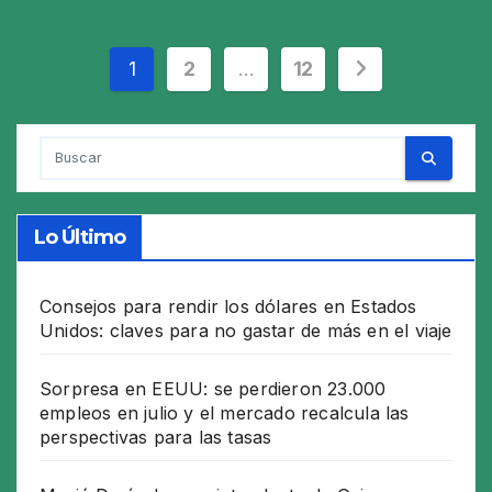
Paginación
1
2
…
12
de
entradas
Lo Último
Consejos para rendir los dólares en Estados
Unidos: claves para no gastar de más en el viaje
Sorpresa en EEUU: se perdieron 23.000
empleos en julio y el mercado recalcula las
perspectivas para las tasas