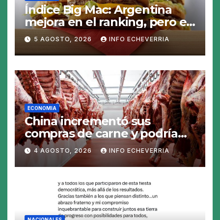
Índice Big Mac: Argentina
mejora en el ranking, pero el
peso sigue sobrevaluado un
5 AGOSTO, 2026
INFO ECHEVERRIA
19%
ECONOMIA
China incrementó sus
compras de carne y podría
abrirse una oportunidad para
4 AGOSTO, 2026
INFO ECHEVERRIA
la Argentina
NACIONALES