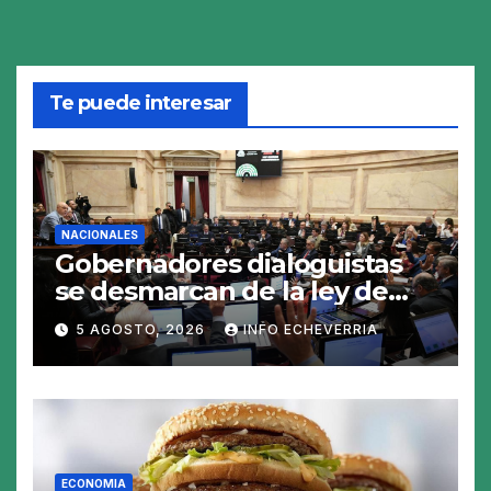
Te puede interesar
NACIONALES
Gobernadores dialoguistas
se desmarcan de la ley de
Tierras y ponen en jaque su
5 AGOSTO, 2026
INFO ECHEVERRIA
tratamiento en el Senado
ECONOMIA