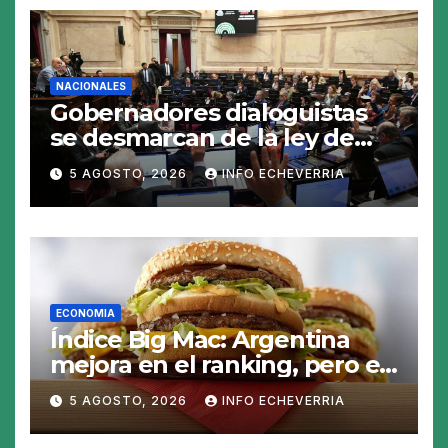
NACIONALES
Gobernadores dialoguistas
se desmarcan de la ley de
Tierras y ponen en jaque su
5 AGOSTO, 2026
INFO ECHEVERRIA
tratamiento en el Senado
ECONOMIA
Índice Big Mac: Argentina
mejora en el ranking, pero el
peso sigue sobrevaluado un
5 AGOSTO, 2026
INFO ECHEVERRIA
19%