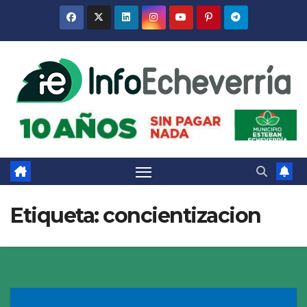
Saltar
al
contenido
Etiqueta:
concientizacion