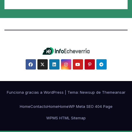
Funciona gracias a WordPress
|
Tema:
Newsup
de
Themeansar
Home
Contacto
Home
Home
WP Meta SEO 404 Page
WPMS HTML Sitemap