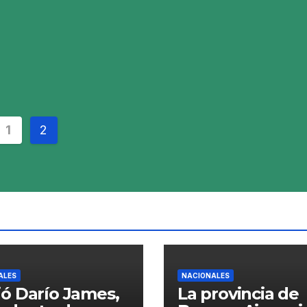
inación
1
2
adas
ALES
NACIONALES
ó Darío James,
La provincia de