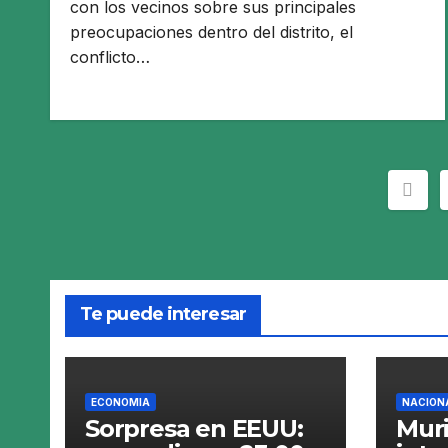
con los vecinos sobre sus principales
preocupaciones dentro del distrito, el
conflicto…
Pag
de
entr
Te puede interesar
ECONOMIA
NACION
Sorpresa en EEUU:
Muri