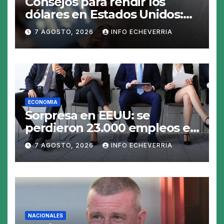
Consejos para rendir los
dólares en Estados Unidos:
claves para no gastar de más
7 AGOSTO, 2026
INFO ECHEVERRIA
en el viaje
ECONOMIA
Sorpresa en EEUU: se
perdieron 23.000 empleos en
julio y el mercado recalcula
7 AGOSTO, 2026
INFO ECHEVERRIA
las perspectivas para las
tasas
NACIONALES