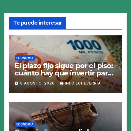
Te puede interesar
ECONOMIA
El plazo fijo sigue por el piso:
cuánto hay que invertir para
generar $50.000 en 30 días
8 AGOSTO, 2026
INFO ECHEVERRIA
ECONOMIA