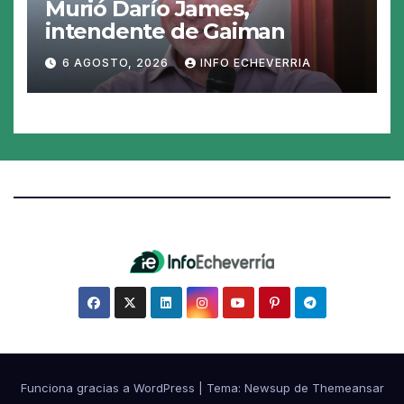
Murió Darío James,
intendente de Gaiman
6 AGOSTO, 2026
INFO ECHEVERRIA
Funciona gracias a WordPress
|
Tema:
Newsup
de
Themeansar