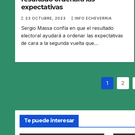
expectativas
23 OCTUBRE, 2023
INFO ECHEVERRIA
Sergio Massa confía en que el resultado
electoral ayudará a ordenar las expectativas
de cara a la segunda vuelta que…
Pagina
1
2
de
entrada
Te puede interesar