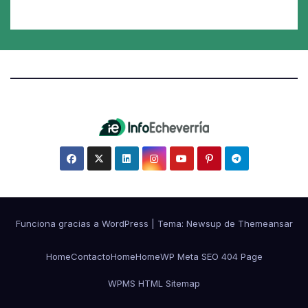
Funciona gracias a WordPress
|
Tema:
Newsup
de
Themeansar
Home
Contacto
Home
Home
WP Meta SEO 404 Page
WPMS HTML Sitemap