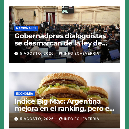
NACIONALES
Gobernadores dialoguistas
se desmarcan de la ley de
Tierras y ponen en jaque su
5 AGOSTO, 2026
INFO ECHEVERRIA
tratamiento en el Senado
ECONOMIA
Índice Big Mac: Argentina
mejora en el ranking, pero el
peso sigue sobrevaluado un
5 AGOSTO, 2026
INFO ECHEVERRIA
19%