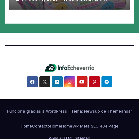
juguete «tóxico»
Funciona gracias a WordPress
|
Tema:
Newsup
de
Themeansar
Home
Contacto
Home
Home
WP Meta SEO 404 Page
WPMS HTML Sitemap