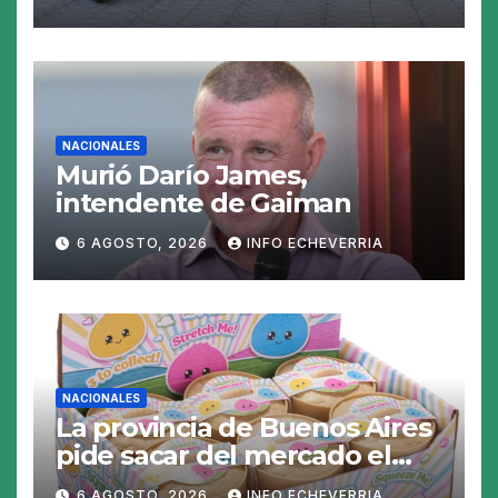
las perspectivas para las
tasas
NACIONALES
Murió Darío James,
intendente de Gaiman
6 AGOSTO, 2026
INFO ECHEVERRIA
NACIONALES
La provincia de Buenos Aires
pide sacar del mercado el
«Squeezy Dumpling», un
6 AGOSTO, 2026
INFO ECHEVERRIA