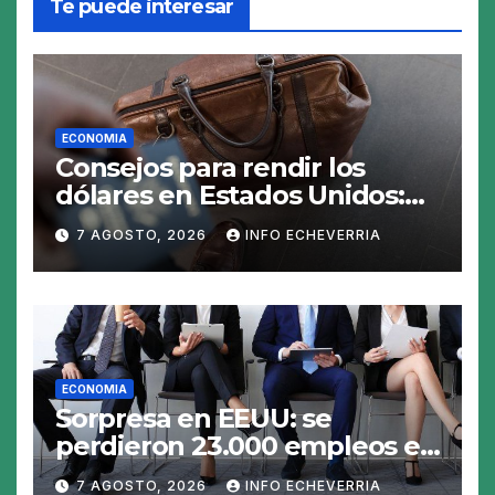
Te puede interesar
ECONOMIA
Consejos para rendir los
dólares en Estados Unidos:
claves para no gastar de más
7 AGOSTO, 2026
INFO ECHEVERRIA
en el viaje
ECONOMIA
Sorpresa en EEUU: se
perdieron 23.000 empleos en
julio y el mercado recalcula
7 AGOSTO, 2026
INFO ECHEVERRIA