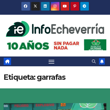
Saltar
al
contenido
Etiqueta:
garrafas