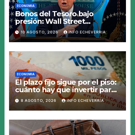
ECONOMIA
Bonos del Tesoro bajo
presión: Wall Street
preocupado por los
10 AGOSTO, 2026
INFO ECHEVERRIA
movimientos de Scott
Bessent
ECONOMIA
El plazo fijo sigue por el piso:
cuánto hay que invertir para
generar $50.000 en 30 días
8 AGOSTO, 2026
INFO ECHEVERRIA