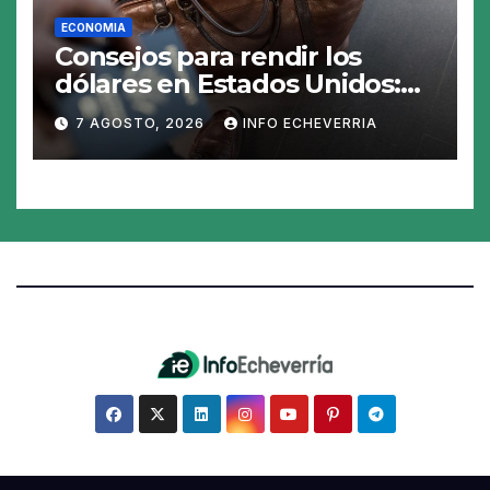
ECONOMIA
Consejos para rendir los
dólares en Estados Unidos:
claves para no gastar de más
7 AGOSTO, 2026
INFO ECHEVERRIA
en el viaje