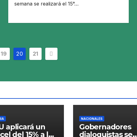
semana se realizará el 15°…
19
20
21
IA
NACIONALES
 aplicará un
Gobernadores
cel del 15% a los
dialoguistas se