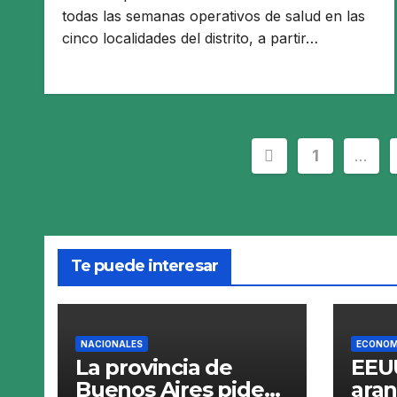
todas las semanas operativos de salud en las
cinco localidades del distrito, a partir…
Paginación
1
…
de
entradas
Te puede interesar
NACIONALES
ECONOM
La provincia de
EEUU
Buenos Aires pide
aran