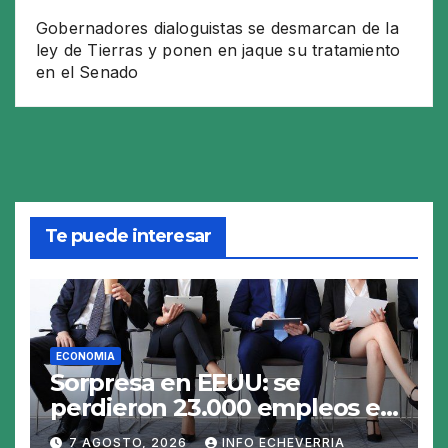
Gobernadores dialoguistas se desmarcan de la
ley de Tierras y ponen en jaque su tratamiento
en el Senado
Te puede interesar
ECONOMIA
Sorpresa en EEUU: se
perdieron 23.000 empleos en
julio y el mercado recalcula
7 AGOSTO, 2026
INFO ECHEVERRIA