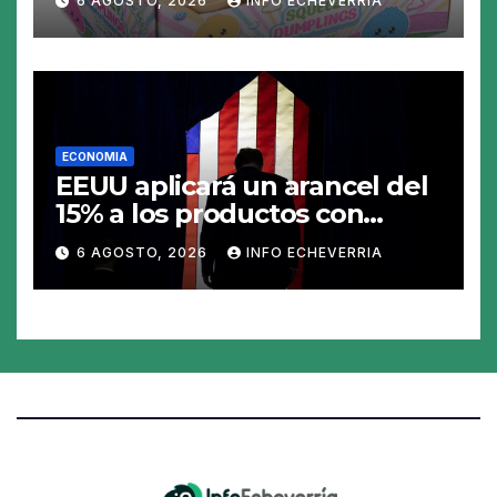
6 AGOSTO, 2026
INFO ECHEVERRIA
juguete «tóxico»
ECONOMIA
EEUU aplicará un arancel del
15% a los productos con
polisilicio para frenar el
6 AGOSTO, 2026
INFO ECHEVERRIA
avance de China