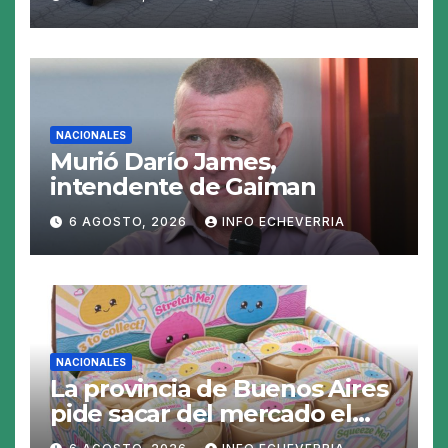
las perspectivas para las
tasas
NACIONALES
Murió Darío James,
intendente de Gaiman
6 AGOSTO, 2026
INFO ECHEVERRIA
NACIONALES
La provincia de Buenos Aires
pide sacar del mercado el
«Squeezy Dumpling», un