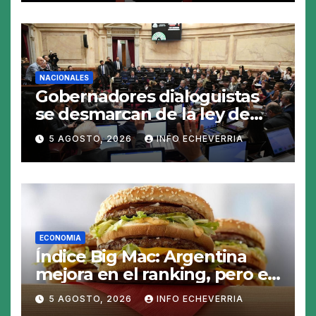
NACIONALES
Gobernadores dialoguistas
se desmarcan de la ley de
Tierras y ponen en jaque su
5 AGOSTO, 2026
INFO ECHEVERRIA
tratamiento en el Senado
ECONOMIA
Índice Big Mac: Argentina
mejora en el ranking, pero el
peso sigue sobrevaluado un
5 AGOSTO, 2026
INFO ECHEVERRIA
19%