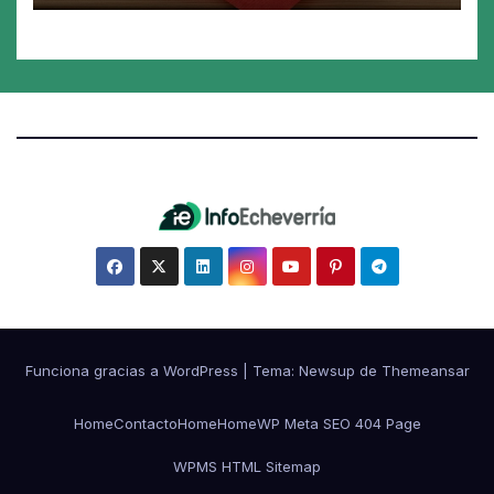
Funciona gracias a WordPress
|
Tema:
Newsup
de
Themeansar
Home
Contacto
Home
Home
WP Meta SEO 404 Page
WPMS HTML Sitemap