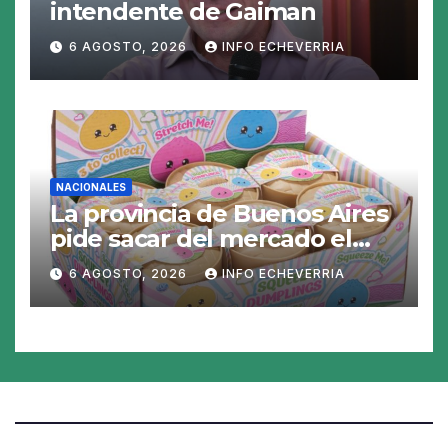
intendente de Gaiman
6 AGOSTO, 2026
INFO ECHEVERRIA
NACIONALES
La provincia de Buenos Aires
pide sacar del mercado el
«Squeezy Dumpling», un
6 AGOSTO, 2026
INFO ECHEVERRIA
juguete «tóxico»