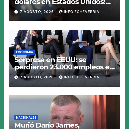
dólares en Estados Unidos:
claves para no gastar de más
7 AGOSTO, 2026
INFO ECHEVERRIA
en el viaje
ECONOMIA
Sorpresa en EEUU: se
perdieron 23.000 empleos en
julio y el mercado recalcula
7 AGOSTO, 2026
INFO ECHEVERRIA
las perspectivas para las
tasas
NACIONALES
Murió Darío James,