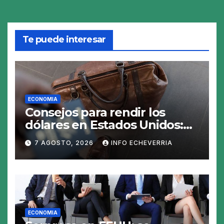
Te puede interesar
ECONOMIA
Consejos para rendir los
dólares en Estados Unidos:
claves para no gastar de más
7 AGOSTO, 2026
INFO ECHEVERRIA
en el viaje
ECONOMIA