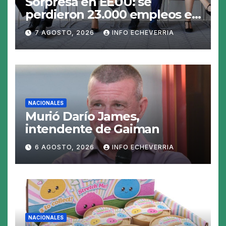
Sorpresa en EEUU: se
perdieron 23.000 empleos en
julio y el mercado recalcula
7 AGOSTO, 2026
INFO ECHEVERRIA
las perspectivas para las
tasas
NACIONALES
Murió Darío James,
intendente de Gaiman
6 AGOSTO, 2026
INFO ECHEVERRIA
NACIONALES