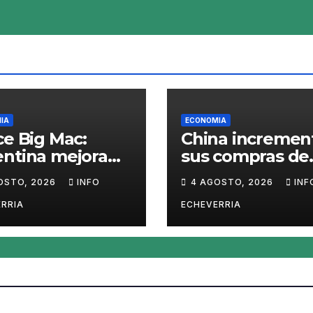
das
IA
ECONOMIA
ce Big Mac:
China incremen
ntina mejora
sus compras de
l ranking, pero
carne y podría
OSTO, 2026
INFO
4 AGOSTO, 2026
INF
eso sigue
abrirse una
revaluado un
oportunidad par
RRIA
ECHEVERRIA
Argentina