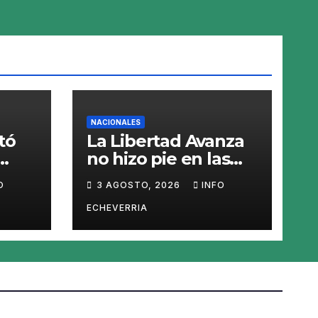
NACIONALES
tó
La Libertad Avanza
no hizo pie en las
elecciones de
O
3 AGOSTO, 2026
INFO
Santiago del Estero
a la
y perdió en los 26
ECHEVERRIA
municipios