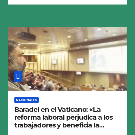
NACIONALES
Baradel en el Vaticano: «La
reforma laboral perjudica a los
trabajadores y beneficia la
concentración del capital y a las