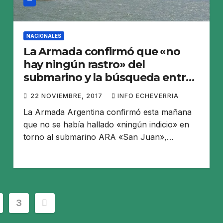
NACIONALES
La Armada confirmó que «no
hay ningún rastro» del
submarino y la búsqueda entra
en una fase crítica por la falta de
22 NOVIEMBRE, 2017
INFO ECHEVERRIA
oxígeno
La Armada Argentina confirmó esta mañana
que no se había hallado «ningún indicio» en
torno al submarino ARA «San Juan»,…
ación
3