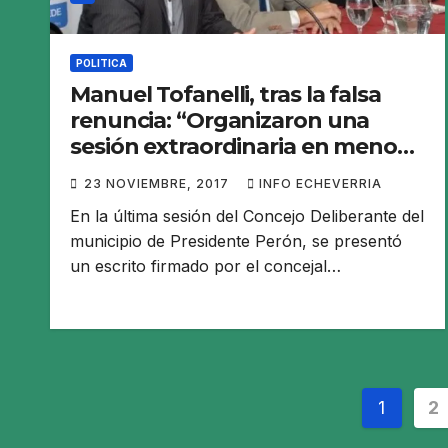
POLITICA
Manuel Tofanelli, tras la falsa
renuncia: “Organizaron una
sesión extraordinaria en menos
de dos horas”
23 NOVIEMBRE, 2017
INFO ECHEVERRIA
En la última sesión del Concejo Deliberante del
municipio de Presidente Perón, se presentó
un escrito firmado por el concejal…
Pagin
1
2