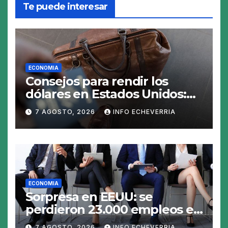
Te puede interesar
ECONOMIA
Consejos para rendir los
dólares en Estados Unidos:
claves para no gastar de más
7 AGOSTO, 2026
INFO ECHEVERRIA
en el viaje
ECONOMIA
Sorpresa en EEUU: se
perdieron 23.000 empleos en
julio y el mercado recalcula
7 AGOSTO, 2026
INFO ECHEVERRIA