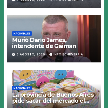
las perspectivas para las
tasas
NACIONALES
Murió Darío James,
intendente de Gaiman
6 AGOSTO, 2026
INFO ECHEVERRIA
NACIONALES
La provincia de Buenos Aires
pide sacar del mercado el
«Squeezy Dumpling», un