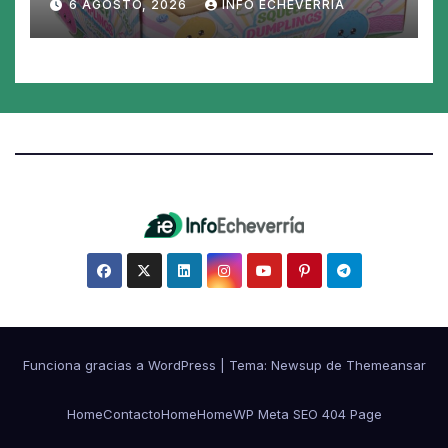
6 AGOSTO, 2026
INFO ECHEVERRIA
juguete «tóxico»
Funciona gracias a WordPress
|
Tema:
Newsup
de
Themeansar
Home
Contacto
Home
Home
WP Meta SEO 404 Page