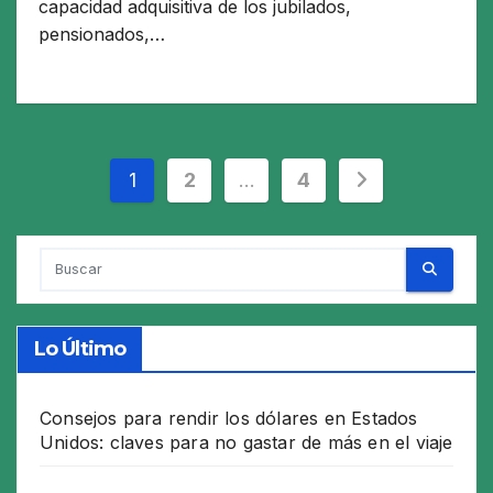
capacidad adquisitiva de los jubilados,
pensionados,…
Paginación
1
2
…
4
de
entradas
Lo Último
Consejos para rendir los dólares en Estados
Unidos: claves para no gastar de más en el viaje