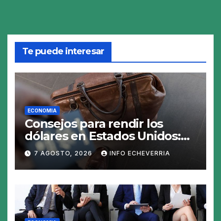
Te puede interesar
ECONOMIA
Consejos para rendir los
dólares en Estados Unidos:
claves para no gastar de más
7 AGOSTO, 2026
INFO ECHEVERRIA
en el viaje