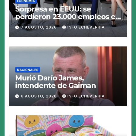
ECONOMIA
Sorpresa en EEUU: se
perdieron 23.000 empleos en
julio y el mercado recalcula
7 AGOSTO, 2026
INFO ECHEVERRIA
las perspectivas para las
tasas
NACIONALES
Murió Darío James,
intendente de Gaiman
6 AGOSTO, 2026
INFO ECHEVERRIA