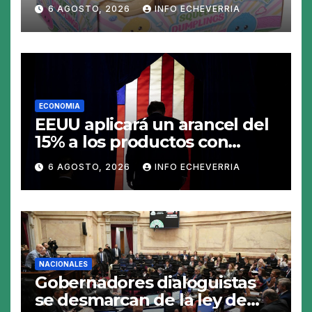
«Squeezy Dumpling», un
6 AGOSTO, 2026
INFO ECHEVERRIA
juguete «tóxico»
ECONOMIA
EEUU aplicará un arancel del
15% a los productos con
polisilicio para frenar el
6 AGOSTO, 2026
INFO ECHEVERRIA
avance de China
NACIONALES
Gobernadores dialoguistas
se desmarcan de la ley de