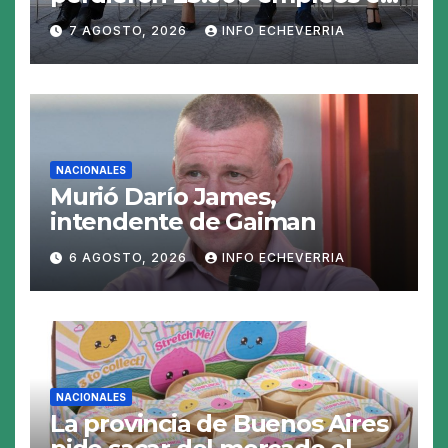
julio y el mercado recalcula
7 AGOSTO, 2026
INFO ECHEVERRIA
las perspectivas para las
tasas
NACIONALES
Murió Darío James,
intendente de Gaiman
6 AGOSTO, 2026
INFO ECHEVERRIA
NACIONALES
La provincia de Buenos Aires