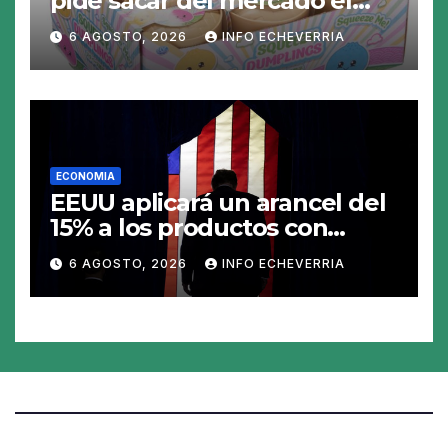
pide sacar del mercado el
«Squeezy Dumpling», un
6 AGOSTO, 2026
INFO ECHEVERRIA
juguete «tóxico»
ECONOMIA
EEUU aplicará un arancel del
15% a los productos con
polisilicio para frenar el
6 AGOSTO, 2026
INFO ECHEVERRIA
avance de China