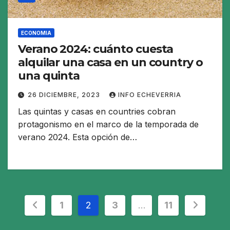
ECONOMIA
Verano 2024: cuánto cuesta
alquilar una casa en un country o
una quinta
26 DICIEMBRE, 2023
INFO ECHEVERRIA
Las quintas y casas en countries cobran
protagonismo en el marco de la temporada de
verano 2024. Esta opción de…
Paginación
1
2
3
…
11
de