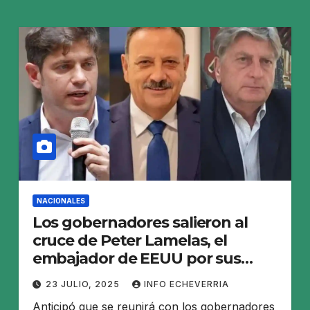
NACIONALES
Los gobernadores salieron al
cruce de Peter Lamelas, el
embajador de EEUU por sus
dichos contra las provincias
23 JULIO, 2025
INFO ECHEVERRIA
Anticipó que se reunirá con los gobernadores