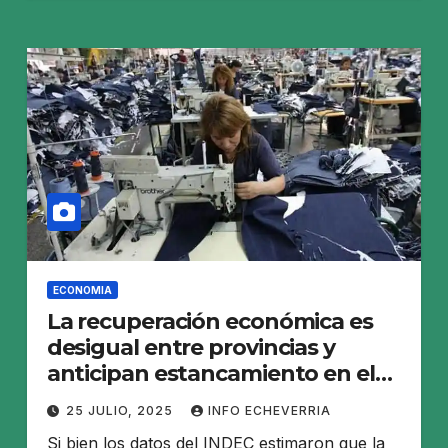
ECONOMIA
La recuperación económica es
desigual entre provincias y
anticipan estancamiento en el
segundo trimestre
25 JULIO, 2025
INFO ECHEVERRIA
Si bien los datos del INDEC estimaron que la