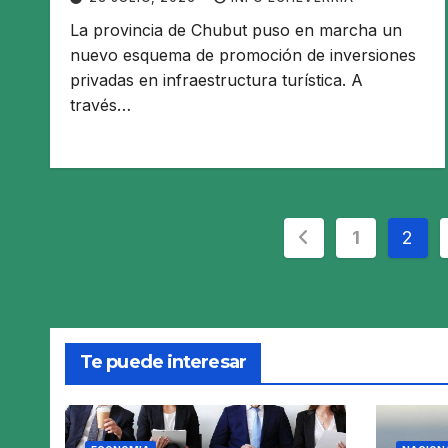
La provincia de Chubut puso en marcha un
nuevo esquema de promoción de inversiones
privadas en infraestructura turística. A
través…
Paginación
1
2
de
entradas
Te puede interesar