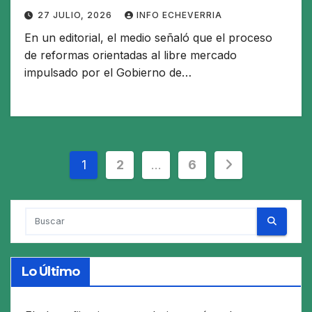
Javier Milei
27 JULIO, 2026
INFO ECHEVERRIA
En un editorial, el medio señaló que el proceso
de reformas orientadas al libre mercado
impulsado por el Gobierno de…
Paginación
1
2
…
6
de
entradas
Lo Último