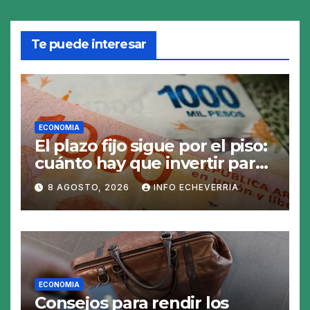
Te puede interesar
ECONOMIA
El plazo fijo sigue por el piso:
cuánto hay que invertir para
generar $50.000 en 30 días
8 AGOSTO, 2026
INFO ECHEVERRIA
ECONOMIA
Consejos para rendir los