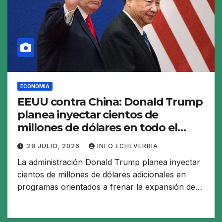
ECONOMIA
EEUU contra China: Donald Trump
planea inyectar cientos de
millones de dólares en todo el
mundo para contrarrestar la
28 JULIO, 2026
INFO ECHEVERRIA
influencia de Pekín
La administración Donald Trump planea inyectar
cientos de millones de dólares adicionales en
programas orientados a frenar la expansión de…