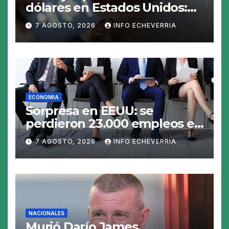
dólares en Estados Unidos:
claves para no gastar de más
7 AGOSTO, 2026
INFO ECHEVERRIA
en el viaje
ECONOMIA
Sorpresa en EEUU: se
perdieron 23.000 empleos en
julio y el mercado recalcula
7 AGOSTO, 2026
INFO ECHEVERRIA
las perspectivas para las
tasas
NACIONALES
Murió Darío James,